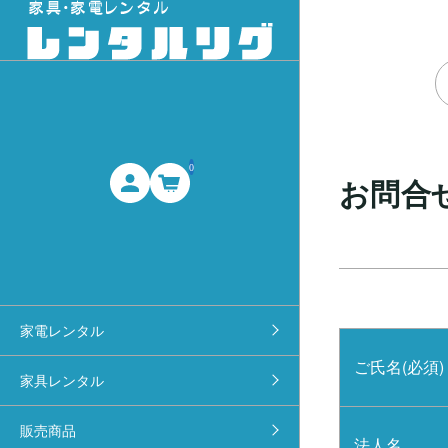
0
お問合
家電レンタル
ご氏名(必須)
家具レンタル
販売商品
法人名