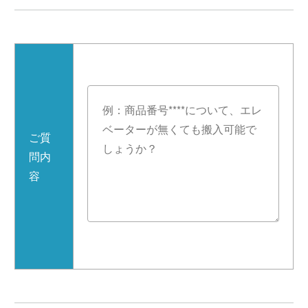
ご質
問内
容