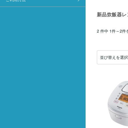
新品炊飯器レ
2 件中 1件～2